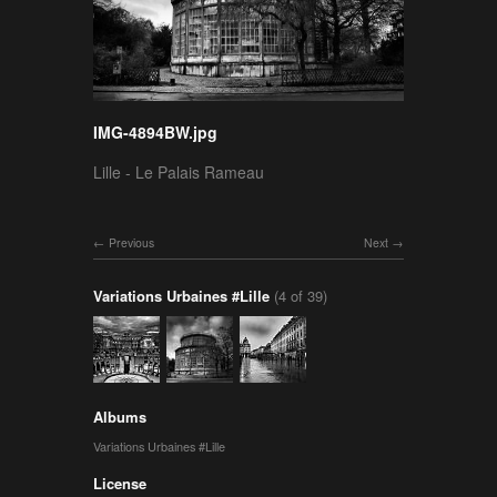
IMG-4894BW.jpg
Lille - Le Palais Rameau
Previous
Next
Variations Urbaines #Lille
(4 of 39)
Albums
Variations Urbaines #Lille
License