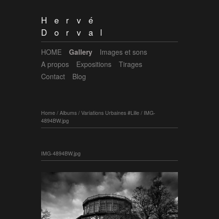
Hervé
Dorval
HOME
Gallery
Images et sons
A propos
Expositions
Tirages
Contact
Blog
Home
/
Albums
/
Variations Urbaines #Lille
/
IMG-
4894BW.jpg
IMG-4894BW.jpg