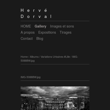
Hervé
Dorval
HOME
Gallery
Images et sons
A propos
Expositions
Tirages
Contact
Blog
Home
/
Albums
/
Variations Urbaines #Lille
/
IMG-
5088BW.jpg
IMG-5088BW.jpg