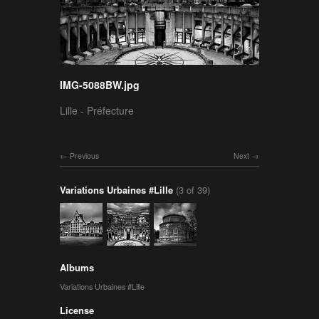
IMG-5088BW.jpg
Lille - Préfecture
Previous
Next
Variations Urbaines #Lille
(3 of 39)
Albums
Variations Urbaines #Lille
License