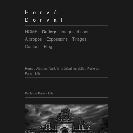
Hervé
Dorval
HOME
Gallery
Images et sons
A propos
Expositions
Tirages
Contact
Blog
Home
/
Albums
/
Variations Urbaines #Lille
/
Porte de
Paris - Lille
Porte de Paris - Lille