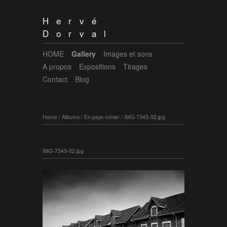
Hervé
Dorval
HOME
Gallery
Images et sons
A propos
Expositions
Tirages
Contact
Blog
Home
/
Albums
/
En pays minier
/
IMG-7343-02.jpg
IMG-7343-02.jpg