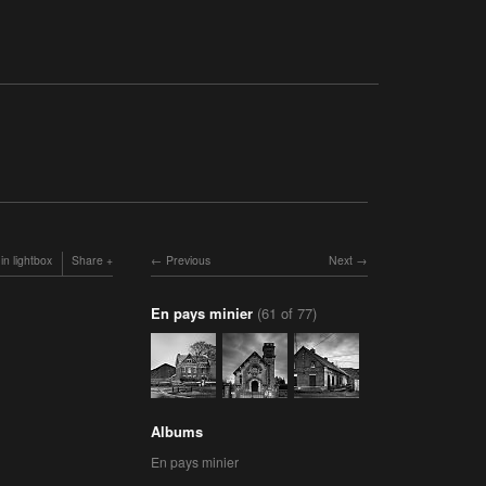
in lightbox
Share
Previous
Next
En pays minier
(61 of 77)
Albums
En pays minier